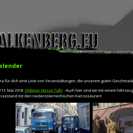
alender
tra für dich eine Liste von Veranstaltungen, die unserem guten Geschmac
/13. Mai 2018:
Oldtimer Messe Tulln
- Auch hier sind wir mit einem Fahrze
ssestand mit den niederösterreichischen Karrosseuren!