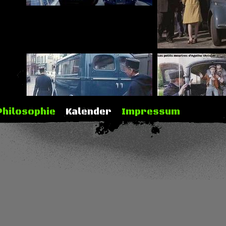
Philosophie
Kalender
Impressum
lder: internet movie data base