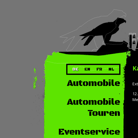
K
DE
EN
FR
NL
Automobile
Ex
12.
Automobile
Me
Touren
Eventservice