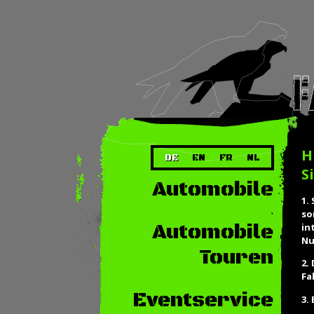
H
DE
EN
FR
NL
S
Automobile
1.
so
Automobile
in
Nu
Touren
2.
Fa
Eventservice
3.