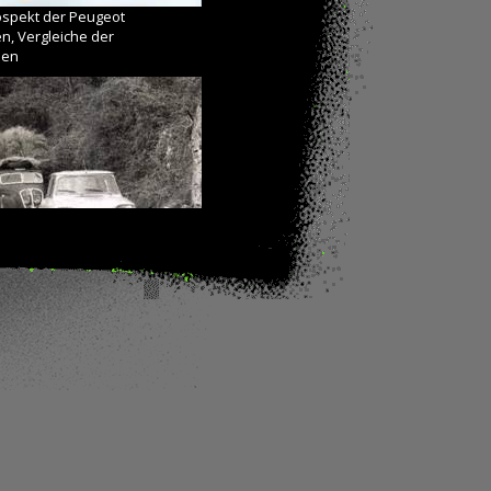
ospekt der Peugeot
n, Vergleiche der
men
K5 (forum-auto.com)