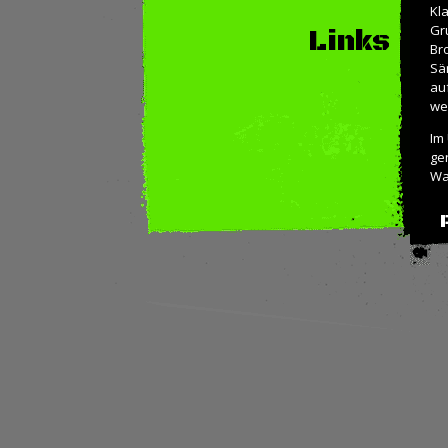
Kl
Gr
Links
Br
Sä
au
we
Im
ge
Wa
mü
und
jew
Al
Ob
Zu
De
gl
sp
La
Ma
Pe