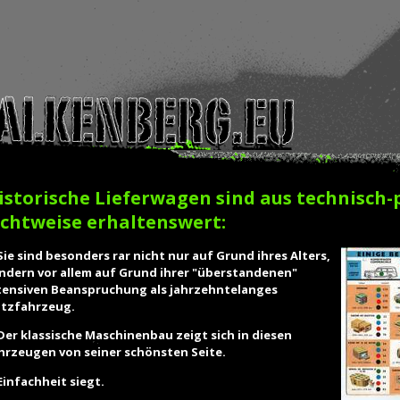
istorische Lieferwagen sind aus technisch-
ichtweise erhaltenswert:
 Sie sind besonders rar nicht nur auf Grund ihres Alters,
ndern vor allem auf Grund ihrer "überstandenen"
tensiven Beanspruchung als jahrzehntelanges
tzfahrzeug.
 Der klassische Maschinenbau zeigt sich in diesen
hrzeugen von seiner schönsten Seite.
 Einfachheit siegt.