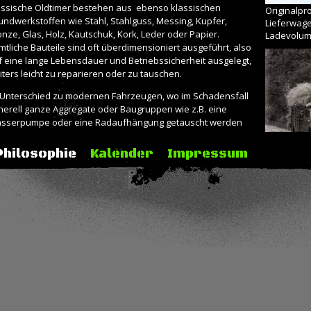
assische Oldtimer bestehen aus
ebenso klassischen
Originalpr
undwerkstoffen wie Stahl, Stahlguss, Messing, Kupfer,
Lieferwage
onze, Glas, Holz, Kautschuk, Kork, Leder oder Papier.
Ladevolu
mtliche Bauteile sind oft überdimensioniert ausgeführt, also
f eine lange Lebensdauer und Betriebssicherheit ausgelegt,
iters leicht zu reparieren oder zu tauschen.
 Unterschied zu modernen Fahrzeugen, wo im Schadensfall
nerell ganze Aggregate oder Baugruppen wie z.B. eine
sserpumpe oder eine Radaufhängung getauscht werden
ssen, genügt es bei historischen Fahrzeugen der Vorkriegs-
 frühen Nachkriegszeit, lediglich das jeweilige Lager oder die
Philosophie
Kalender
Impressum
eilige
Dichtung zu erneuern.
so keine Verschwendung von Ressourcen, keine
soleszenz.
Peugeot D
verlässigkeit aus einfachen Rohstoffen.
mentsprechend kooperieren wir
vorwiegend mit
eichgelagerten Unternehmen, also in Nischen, mit dem
eziellen Fachwissen in ihrer jeweiligen Branche. Auf der
defläche der
Camionnette 1939
werden traditionelle
rsailler Seifenwürfel präsentiert, die Ladebordwand des
ugeot MK4
ist von einer kleinen Tischlerei aus Eschenholz